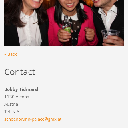
« Back
Contact
Bobby Tidmarsh
1130 Vienna
Austria
Tel. N.A.
schoenbr
unn-pala
ce@gmx.a
t